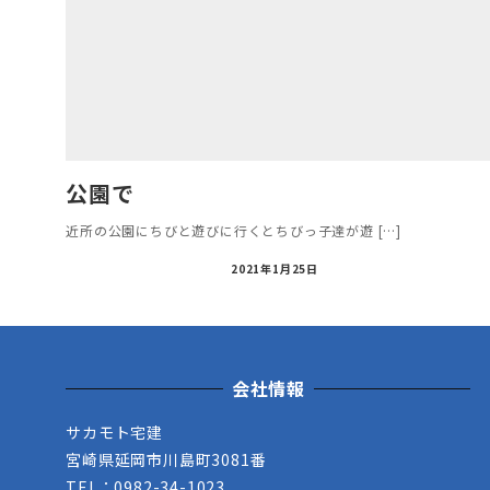
公園で
近所の公園にちびと遊びに行くとちびっ子達が遊 […]
2021年1月25日
会社情報
サカモト宅建
宮崎県延岡市川島町3081番
TEL：0982-34-1023