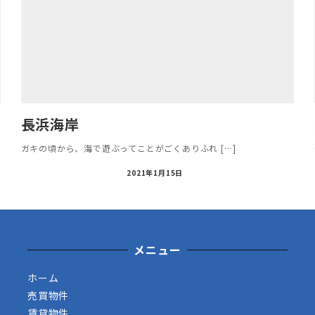
長浜海岸
ガキの頃から、海で遊ぶってことがごくありふれ […]
2021年1月15日
メニュー
ホーム
売買物件
賃貸物件