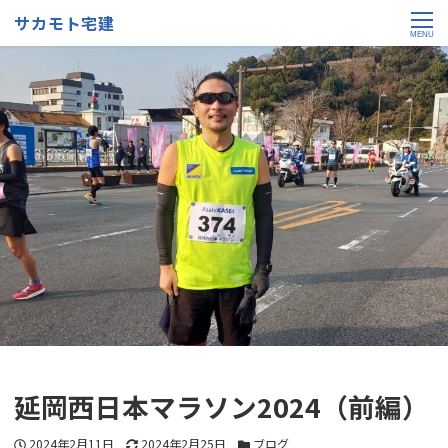
サカモト宅建
MENU
延岡西日本マラソン2024（前編）
投稿日
更新日
カテゴリー
2024年2月11日
2024年2月25日
ブログ